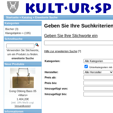
Startseite
»
Katalog
»
Erweiterte Suche
Kategorien
Geben Sie Ihre Suchkriterien
Bücher
(3)
Klangobjekte->
(195)
Geben Sie Ihre Stichworte ein
Schnellsuche
Verwenden Sie Stichworte,
Hilfe zur erweiterten Suche
[?]
um ein Produkt zu finden.
erweiterte Suche
Kategorien:
Neue Produkte
Unterkategorien mit
Hersteller:
Preis ab:
Preis bis:
hinzugefügt von:
Gong Oblong Bass 05
hinzugefügt bis:
«Mars»
1.404,20€
[inkl. 19% MwSt zzgl.
Versandkosten
]
Informationen