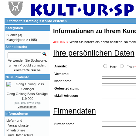
Startseite
»
Katalog
»
Konto erstellen
Kategorien
Informationen zu Ihrem Kun
Bücher
(3)
Klangobjekte->
(195)
Wenn Sie bereits ein Konto besitzen, so melde
ACHTUNG:
Schnellsuche
Ihre persönlichen Daten
Verwenden Sie Stichworte,
um ein Produkt zu finden.
Anrede:
Herr
Frau
*
erweiterte Suche
Vorname:
Neue Produkte
Nachname:
Geburtsdatum:
Gong Oblong Bass Schlägel
eMail-Adresse:
119,00€
[inkl. 19% MwSt zzgl.
Versandkosten
]
Firmendaten
Informationen
Liefer- und
Firmenname:
Versandkosten
Privatsphäre
und Datenschutz