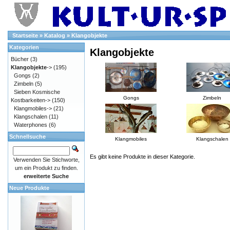
Startseite
»
Katalog
»
Klangobjekte
Kategorien
Klangobjekte
Bücher
(3)
Klangobjekte
->
(195)
Gongs
(2)
Zimbeln
(5)
Sieben Kosmische
Gongs
Zimbeln
Kostbarkeiten->
(150)
Klangmobiles->
(21)
Klangschalen
(11)
Waterphones
(6)
Schnellsuche
Klangmobiles
Klangschalen
Es gibt keine Produkte in dieser Kategorie.
Verwenden Sie Stichworte,
um ein Produkt zu finden.
erweiterte Suche
Neue Produkte