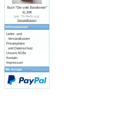
Buch "Die volle Bandbreite"
41,99€
[inkl. 7% MwSt zzgl.
Versandkosten
]
Informationen
Liefer- und
Versandkosten
Privatsphäre
und Datenschutz
Unsere AGBs
Kontakt
Impressum
We Accept