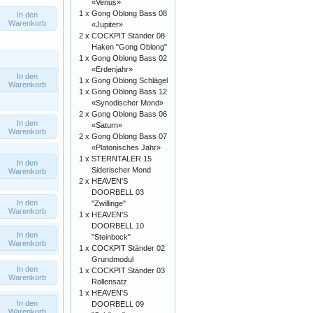
«Venus»
1 x
Gong Oblong Bass 08
In den
Warenkorb
«Jupiter»
2 x
COCKPIT Ständer 08
Haken "Gong Oblong"
1 x
Gong Oblong Bass 02
«Erdenjahr»
In den
1 x
Gong Oblong Schlägel
Warenkorb
1 x
Gong Oblong Bass 12
«Synodischer Mond»
2 x
Gong Oblong Bass 06
In den
«Saturn»
Warenkorb
2 x
Gong Oblong Bass 07
«Platonisches Jahr»
1 x
STERNTALER 15
In den
Siderischer Mond
Warenkorb
2 x
HEAVEN'S
DOORBELL 03
In den
"Zwillinge"
Warenkorb
1 x
HEAVEN'S
DOORBELL 10
In den
"Steinbock"
Warenkorb
1 x
COCKPIT Ständer 02
Grundmodul
In den
1 x
COCKPIT Ständer 03
Warenkorb
Rollensatz
1 x
HEAVEN'S
In den
DOORBELL 09
Warenkorb