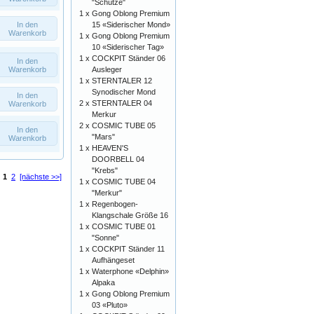
"Schütze"
1 x
Gong Oblong Premium
In den
15 «Siderischer Mond»
Warenkorb
1 x
Gong Oblong Premium
10 «Siderischer Tag»
1 x
COCKPIT Ständer 06
In den
Warenkorb
Ausleger
1 x
STERNTALER 12
Synodischer Mond
In den
2 x
STERNTALER 04
Warenkorb
Merkur
2 x
COSMIC TUBE 05
In den
"Mars"
Warenkorb
1 x
HEAVEN'S
DOORBELL 04
"Krebs"
:
1
2
[nächste >>]
1 x
COSMIC TUBE 04
"Merkur"
1 x
Regenbogen-
Klangschale Größe 16
1 x
COSMIC TUBE 01
"Sonne"
1 x
COCKPIT Ständer 11
Aufhängeset
1 x
Waterphone «Delphin»
Alpaka
1 x
Gong Oblong Premium
03 «Pluto»