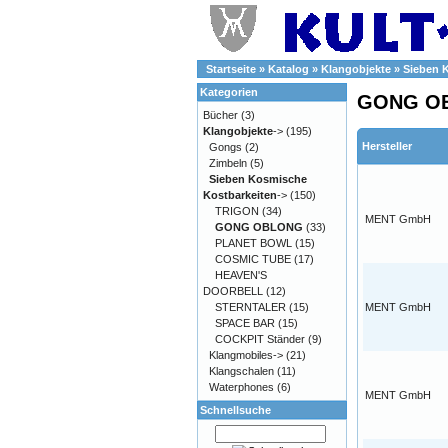
Startseite
»
Katalog
»
Klangobjekte
»
Sieben 
Kategorien
GONG O
Bücher
(3)
Klangobjekte
->
(195)
Hersteller
Gongs
(2)
Zimbeln
(5)
Sieben Kosmische
Kostbarkeiten
->
(150)
TRIGON
(34)
MENT GmbH
GONG OBLONG
(33)
PLANET BOWL
(15)
COSMIC TUBE
(17)
HEAVEN'S
DOORBELL
(12)
STERNTALER
(15)
MENT GmbH
SPACE BAR
(15)
COCKPIT Ständer
(9)
Klangmobiles->
(21)
Klangschalen
(11)
Waterphones
(6)
MENT GmbH
Schnellsuche