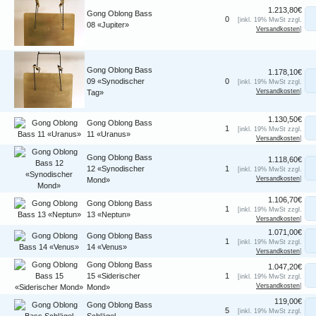
1.213,80€
Gong Oblong Bass
0
[inkl. 19% MwSt zzgl.
08 «Jupiter»
Versandkosten
]
Gong Oblong Bass
1.178,10€
09 «Synodischer
0
[inkl. 19% MwSt zzgl.
Versandkosten
]
Tag»
1.130,50€
Gong Oblong Bass
1
[inkl. 19% MwSt zzgl.
11 «Uranus»
Versandkosten
]
Gong Oblong Bass
1.118,60€
12 «Synodischer
1
[inkl. 19% MwSt zzgl.
Versandkosten
]
Mond»
1.106,70€
Gong Oblong Bass
1
[inkl. 19% MwSt zzgl.
13 «Neptun»
Versandkosten
]
1.071,00€
Gong Oblong Bass
1
[inkl. 19% MwSt zzgl.
14 «Venus»
Versandkosten
]
Gong Oblong Bass
1.047,20€
15 «Siderischer
1
[inkl. 19% MwSt zzgl.
Versandkosten
]
Mond»
119,00€
Gong Oblong Bass
5
[inkl. 19% MwSt zzgl.