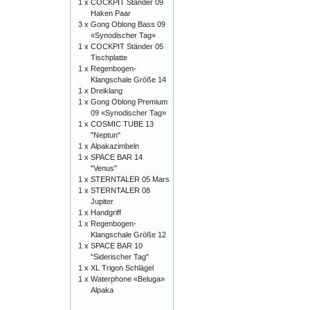
1 x
COCKPIT Ständer 09
Haken Paar
3 x
Gong Oblong Bass 09
«Synodischer Tag»
1 x
COCKPIT Ständer 05
Tischplatte
1 x
Regenbogen-
Klangschale Größe 14
1 x
Dreiklang
1 x
Gong Oblong Premium
09 «Synodischer Tag»
1 x
COSMIC TUBE 13
"Neptun"
1 x
Alpakazimbeln
1 x
SPACE BAR 14
"Venus"
1 x
STERNTALER 05 Mars
1 x
STERNTALER 08
Jupiter
1 x
Handgriff
1 x
Regenbogen-
Klangschale Größe 12
1 x
SPACE BAR 10
"Siderischer Tag"
1 x
XL Trigon Schlägel
1 x
Waterphone «Beluga»
Alpaka