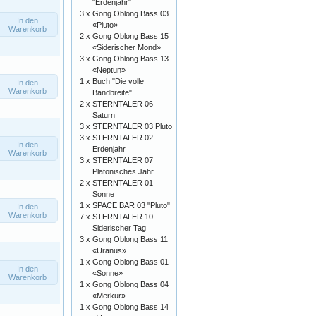
"Erdenjahr"
3 x
Gong Oblong Bass 03
In den
«Pluto»
Warenkorb
2 x
Gong Oblong Bass 15
«Siderischer Mond»
3 x
Gong Oblong Bass 13
«Neptun»
1 x
Buch "Die volle
In den
Warenkorb
Bandbreite"
2 x
STERNTALER 06
Saturn
3 x
STERNTALER 03 Pluto
3 x
STERNTALER 02
In den
Erdenjahr
Warenkorb
3 x
STERNTALER 07
Platonisches Jahr
2 x
STERNTALER 01
Sonne
1 x
SPACE BAR 03 "Pluto"
In den
Warenkorb
7 x
STERNTALER 10
Siderischer Tag
3 x
Gong Oblong Bass 11
«Uranus»
1 x
Gong Oblong Bass 01
In den
«Sonne»
Warenkorb
1 x
Gong Oblong Bass 04
«Merkur»
1 x
Gong Oblong Bass 14