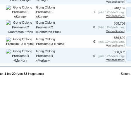
Schlägel
Versandkosten
]
Gong Oblong
940,10€
Premium 01
-1
[inkl. 19% MwSt zzgl.
Versandkosten
]
«Sonne»
Gong Oblong
868,70€
Premium 02
0
[inkl. 19% MwSt zzgl.
Versandkosten
]
«Jahreston Erde»
856,80€
Gong Oblong
0
[inkl. 19% MwSt zzgl.
Premium 03 «Pluto»
Versandkosten
]
Gong Oblong
850,85€
Premium 04
0
[inkl. 19% MwSt zzgl.
Versandkosten
]
«Merkur»
te:
1
bis
20
(von
33
insgesamt)
Seiten