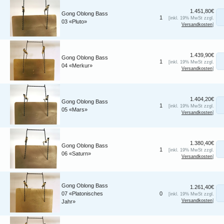
1.451,80€
Gong Oblong Bass
1
[inkl. 19% MwSt zzgl.
03 «Pluto»
Versandkosten
]
1.439,90€
Gong Oblong Bass
1
[inkl. 19% MwSt zzgl.
04 «Merkur»
Versandkosten
]
1.404,20€
Gong Oblong Bass
1
[inkl. 19% MwSt zzgl.
05 «Mars»
Versandkosten
]
1.380,40€
Gong Oblong Bass
1
[inkl. 19% MwSt zzgl.
06 «Saturn»
Versandkosten
]
Gong Oblong Bass
1.261,40€
07 «Platonisches
0
[inkl. 19% MwSt zzgl.
Versandkosten
]
Jahr»