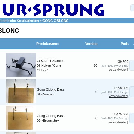
Kosmische Kostbarkeiten
»
GONG OBLONG
BLONG
Produktname+
Vorrätig
Preis
COCKPIT Ständer
39,50€
08 Haken "Gong
10
[inkl. 19% MwSt zzgl.
Versandkosten
]
Oblong"
1.558,90€
Gong Oblong Bass
0
[inkl. 19% MwSt zzgl.
01 «Sonne»
Versandkosten
]
1.475,60€
Gong Oblong Bass
0
[inkl. 19% MwSt zzgl.
02 «Erdenjahr»
Versandkosten
]