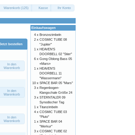
Warenkorb (125)
Kasse
Ihr Konto
Einkaufswagen
4 x
Bronzezimbeln
2 x
COSMIC TUBE 08
Jetzt bestellen
"Jupiter"
1 x
HEAVEN'S
DOORBELL 02 "Stier"
6 x
Gong Oblong Bass 05
«Mars»
In den
Warenkorb
1 x
HEAVEN'S
DOORBELL 11
"Wassermann"
10 x
SPACE BAR 05 "Mars"
3 x
Regenbogen-
In den
Klangschale Größe 24
Warenkorb
3 x
STERNTALER 09
Synodischer Tag
1 x
Titanzimbeln
4 x
COSMIC TUBE 03
"Pluto"
In den
Warenkorb
1 x
SPACE BAR 04
"Merkur"
3 x
COSMIC TUBE 02