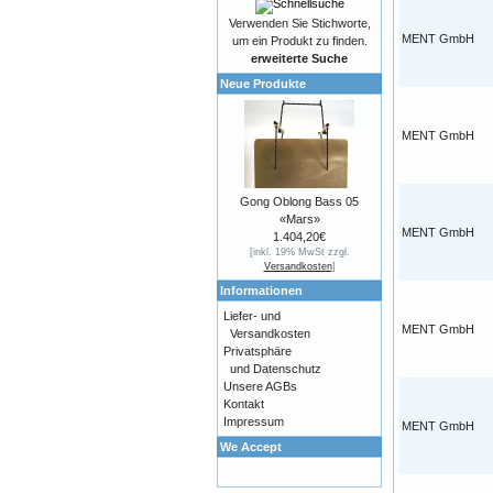
Verwenden Sie Stichworte,
MENT GmbH
um ein Produkt zu finden.
erweiterte Suche
Neue Produkte
MENT GmbH
Gong Oblong Bass 05
«Mars»
MENT GmbH
1.404,20€
[inkl. 19% MwSt zzgl.
Versandkosten
]
Informationen
Liefer- und
MENT GmbH
Versandkosten
Privatsphäre
und Datenschutz
Unsere AGBs
Kontakt
Impressum
MENT GmbH
We Accept