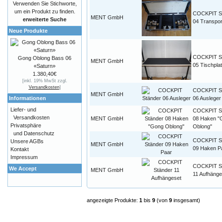
Verwenden Sie Stichworte,
um ein Produkt zu finden.
COCKPIT S
MENT GmbH
erweiterte Suche
04 Transpor
Neue Produkte
COCKPIT S
Gong Oblong Bass 06
MENT GmbH
05 Tischplat
«Saturn»
1.380,40€
[inkl. 19% MwSt zzgl.
Versandkosten
]
COCKPIT S
MENT GmbH
Informationen
06 Ausleger
Liefer- und
COCKPIT S
Versandkosten
MENT GmbH
08 Haken "
Privatsphäre
Oblong"
und Datenschutz
COCKPIT S
Unsere AGBs
MENT GmbH
09 Haken P
Kontakt
Impressum
COCKPIT S
We Accept
MENT GmbH
11 Aufhänge
angezeigte Produkte:
1
bis
9
(von
9
insgesamt)