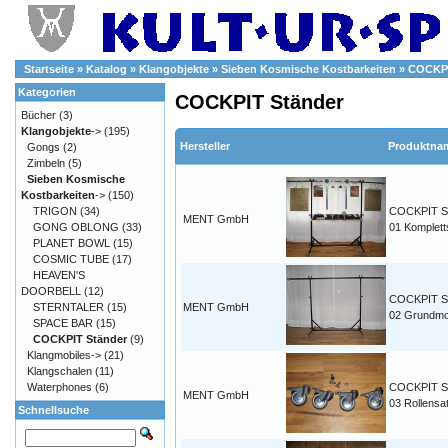
Startseite
»
Katalog
»
Klangobjekte
»
Sieben Kosmische Kostbarkeiten
»
COCKPI
Kategorien
COCKPIT Ständer
Bücher
(3)
Klangobjekte
->
(195)
Hersteller
Produktna
Gongs
(2)
Zimbeln
(5)
Sieben Kosmische
Kostbarkeiten
->
(150)
TRIGON
(34)
COCKPIT S
MENT GmbH
GONG OBLONG
(33)
01 Komplett
PLANET BOWL
(15)
COSMIC TUBE
(17)
HEAVEN'S
DOORBELL
(12)
COCKPIT S
STERNTALER
(15)
MENT GmbH
02 Grundmo
SPACE BAR
(15)
COCKPIT Ständer
(9)
Klangmobiles->
(21)
Klangschalen
(11)
Waterphones
(6)
COCKPIT S
MENT GmbH
03 Rollensa
Schnellsuche