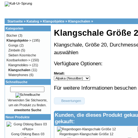
Startseite
»
Katalog
»
Klangobjekte
»
Klangschalen
»
Kategorien
Klangschale Größe 
Bücher
(3)
Klangobjekte
->
(195)
Klangschale, Größe 20, Durchmesser
Gongs
(2)
Zimbeln
(5)
auswählen
Sieben Kosmische
Kostbarkeiten->
(150)
Verfügbare Optionen:
Klangmobiles->
(21)
Klangschalen
(11)
Metall:
Waterphones
(6)
Schnellsuche
Für weitere Informationen besuchen 
Verwenden Sie Stichworte,
Bewertungen
um ein Produkt zu finden.
erweiterte Suche
Kunden, die dieses Produkt gekau
Neue Produkte
gekauft:
Regenbogen-Klangschale Größe 12
Gong Oblong Bass 03