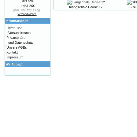
«Pluto»
1.451,80€
Klangschale Größe 12
SPAC
[inkl. 19% MwSt zzgl.
Versandkosten
]
Informationen
Liefer- und
Versandkosten
Privatsphäre
und Datenschutz
Unsere AGBs
Kontakt
Impressum
We Accept