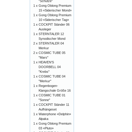
"Schütze"
1 x
Gong Oblong Premium
15 «Siderischer Mond»
1 x
Gong Oblong Premium
10 «Siderischer Tag»
1 x
COCKPIT Ständer 06
Ausleger
1 x
STERNTALER 12
Synodischer Mond
2 x
STERNTALER 04
Merkur
2 x
COSMIC TUBE 05
"Mars"
1 x
HEAVEN'S
DOORBELL 04
"Krebs"
1 x
COSMIC TUBE 04
"Merkur"
1 x
Regenbogen-
Klangschale Größe 16
1 x
COSMIC TUBE 01
"Sonne"
1 x
COCKPIT Ständer 11
Aufhängeset
1 x
Waterphone «Delphin»
Alpaka
1 x
Gong Oblong Premium
03 «Pluto»