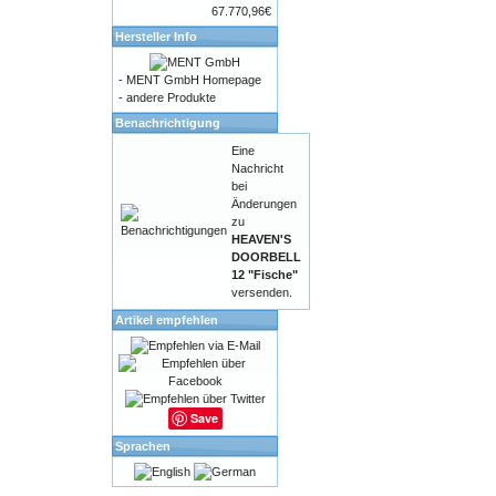
67.770,96€
Hersteller Info
-
MENT GmbH Homepage
-
andere Produkte
Benachrichtigung
Eine
Nachricht
bei
Änderungen
zu
HEAVEN'S
DOORBELL
12 "Fische"
versenden.
Artikel empfehlen
Save
Sprachen