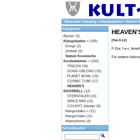
Startseite
»
Katalog
»
Klangobjekte
»
Sieben 
Kategorien
HEAVEN'
Bücher
(3)
[7kk-5-12]
Klangobjekte
->
(195)
Gongs
(2)
F-Dur, f-a-c, Amet
Zimbeln
(5)
Sieben Kosmische
Für weitere Inform
Kostbarkeiten
->
(150)
TRIGON
(34)
GONG OBLONG
(33)
PLANET BOWL
(15)
COSMIC TUBE
(17)
HEAVEN'S
DOORBELL
(12)
STERNTALER
(15)
SPACE BAR
(15)
COCKPIT Ständer
(9)
Klangmobiles->
(21)
Klangschalen
(11)
Waterphones
(6)
Schnellsuche