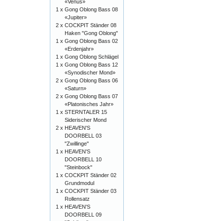
«Venus»
1 x
Gong Oblong Bass 08
«Jupiter»
2 x
COCKPIT Ständer 08
Haken "Gong Oblong"
1 x
Gong Oblong Bass 02
«Erdenjahr»
1 x
Gong Oblong Schlägel
1 x
Gong Oblong Bass 12
«Synodischer Mond»
2 x
Gong Oblong Bass 06
«Saturn»
2 x
Gong Oblong Bass 07
«Platonisches Jahr»
1 x
STERNTALER 15
Siderischer Mond
2 x
HEAVEN'S
DOORBELL 03
"Zwillinge"
1 x
HEAVEN'S
DOORBELL 10
"Steinbock"
1 x
COCKPIT Ständer 02
Grundmodul
1 x
COCKPIT Ständer 03
Rollensatz
1 x
HEAVEN'S
DOORBELL 09