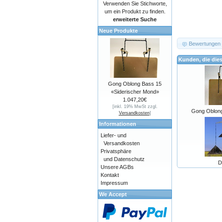
Verwenden Sie Stichworte,
um ein Produkt zu finden.
erweiterte Suche
Neue Produkte
Bewertungen
Kunden, die die
Gong Oblong Bass 15
«Siderischer Mond»
1.047,20€
[inkl. 19% MwSt zzgl.
Gong Oblon
Versandkosten
]
Informationen
Liefer- und
Versandkosten
Privatsphäre
und Datenschutz
D
Unsere AGBs
Kontakt
Impressum
We Accept