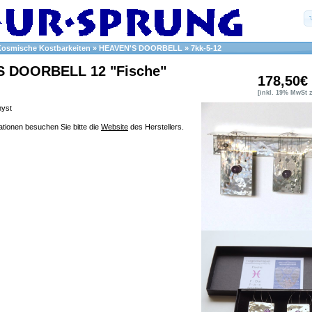
Kosmische Kostbarkeiten
»
HEAVEN'S DOORBELL
»
7kk-5-12
S DOORBELL 12 "Fische"
178,50€
[inkl. 19% MwSt 
hyst
ationen besuchen Sie bitte die
Website
des Herstellers.