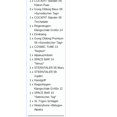
1 x
COCKPIT Ständer 09
Haken Paar
3 x
Gong Oblong Bass 09
«Synodischer Tag»
1 x
COCKPIT Ständer 05
Tischplatte
1 x
Regenbogen-
Klangschale Größe 14
1 x
Dreiklang
1 x
Gong Oblong Premium
09 «Synodischer Tag»
1 x
COSMIC TUBE 13
"Neptun"
1 x
Alpakazimbeln
1 x
SPACE BAR 14
"Venus"
1 x
STERNTALER 05 Mars
1 x
STERNTALER 08
Jupiter
1 x
Handgriff
1 x
Regenbogen-
Klangschale Größe 12
1 x
SPACE BAR 10
"Siderischer Tag"
1 x
XL Trigon Schlägel
1 x
Waterphone «Beluga»
Alpaka