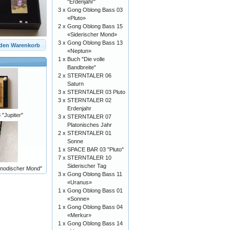
"Erdenjahr"
3 x
Gong Oblong Bass 03
«Pluto»
2 x
Gong Oblong Bass 15
«Siderischer Mond»
3 x
Gong Oblong Bass 13
 den Warenkorb
«Neptun»
1 x
Buch "Die volle
Bandbreite"
2 x
STERNTALER 06
Saturn
3 x
STERNTALER 03 Pluto
3 x
STERNTALER 02
Erdenjahr
"Jupiter"
3 x
STERNTALER 07
Platonisches Jahr
2 x
STERNTALER 01
Sonne
1 x
SPACE BAR 03 "Pluto"
7 x
STERNTALER 10
Siderischer Tag
odischer Mond"
3 x
Gong Oblong Bass 11
«Uranus»
1 x
Gong Oblong Bass 01
«Sonne»
1 x
Gong Oblong Bass 04
«Merkur»
1 x
Gong Oblong Bass 14