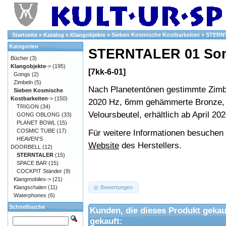
Startseite
»
Katalog
»
Klangobjekte
»
Sieben Kosmische Kostbarkeiten
»
STERN
Kategorien
STERNTALER 01 So
Bücher
(3)
Klangobjekte
->
(195)
[7kk-6-01]
Gongs
(2)
Zimbeln
(5)
Nach Planetentönen gestimmte Zimb
Sieben Kosmische
Kostbarkeiten
->
(150)
2020 Hz, 6mm gehämmerte Bronze,
TRIGON
(34)
Veloursbeutel, erhältlich ab April 20
GONG OBLONG
(33)
PLANET BOWL
(15)
COSMIC TUBE
(17)
Für weitere Informationen besuchen S
HEAVEN'S
Website
des Herstellers.
DOORBELL
(12)
STERNTALER
(15)
SPACE BAR
(15)
COCKPIT Ständer
(9)
Klangmobiles->
(21)
Klangschalen
(11)
Bewertungen
Waterphones
(6)
Schnellsuche
Kunden, die dieses Produkt gekau
gekauft: