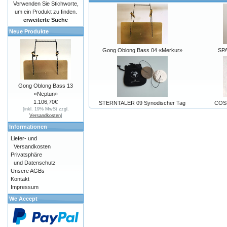
Verwenden Sie Stichworte,
um ein Produkt zu finden.
erweiterte Suche
Neue Produkte
Gong Oblong Bass 04 «Merkur»
SPA
Gong Oblong Bass 13
«Neptun»
1.106,70€
STERNTALER 09 Synodischer Tag
COSM
[inkl. 19% MwSt zzgl.
Versandkosten
]
Informationen
Liefer- und
Versandkosten
Privatsphäre
und Datenschutz
Unsere AGBs
Kontakt
Impressum
We Accept