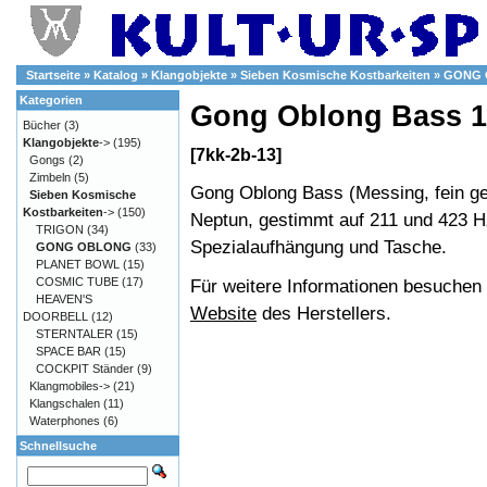
Startseite
»
Katalog
»
Klangobjekte
»
Sieben Kosmische Kostbarkeiten
»
GONG 
Kategorien
Gong Oblong Bass 1
Bücher
(3)
Klangobjekte
->
(195)
[7kk-2b-13]
Gongs
(2)
Zimbeln
(5)
Gong Oblong Bass (Messing, fein ges
Sieben Kosmische
Kostbarkeiten
->
(150)
Neptun, gestimmt auf 211 und 423 H
TRIGON
(34)
Spezialaufhängung und Tasche.
GONG OBLONG
(33)
PLANET BOWL
(15)
COSMIC TUBE
(17)
Für weitere Informationen besuchen S
HEAVEN'S
Website
des Herstellers.
DOORBELL
(12)
STERNTALER
(15)
SPACE BAR
(15)
COCKPIT Ständer
(9)
Klangmobiles->
(21)
Klangschalen
(11)
Waterphones
(6)
Schnellsuche